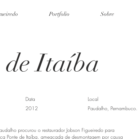
gueiredo
Portfolio
Sobre
 de Itaíba
Data
Local
2012
Paudalho, Pernambuco.
audalho procurou o restaurador Jobson Figueiredo para
órica Ponte de Itaíba, ameaçada de desmontagem por causa