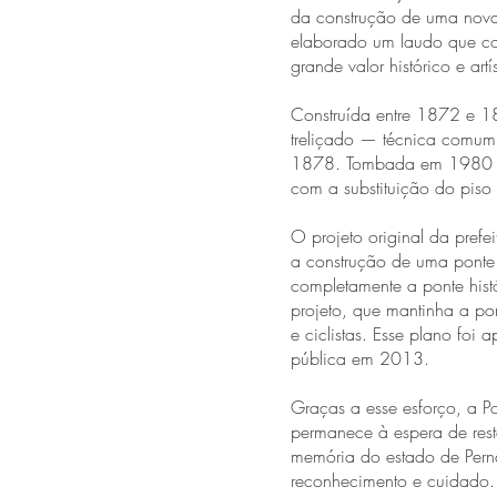
da construção de uma nova p
elaborado um laudo que com
grande valor histórico e artís
Construída entre 1872 e 18
treliçado — técnica comum 
1878. Tombada em 1980 pel
com a substituição do piso
O projeto original da prefe
a construção de uma ponte 
completamente a ponte hist
projeto, que mantinha a pon
e ciclistas. Esse plano fo
pública em 2013.
Graças a esse esforço, a P
permanece à espera de re
memória do estado de Pern
reconhecimento e cuidado.