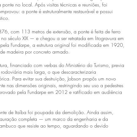
onte no local. Após visitas técnicas e reuniões, foi
provou: a ponte é estruturalmente restaurável e possui
tico.
76, com 113 metros de extensão, a ponte é feita de ferro
no século XIX — e chegou a ser retratada em litogravura em
a Fundarpe, a estrutura original foi modificada em 1920,
 de madeira por concreto armado.
itura, financiado com verbas do Ministério do Turismo, previa
rodoviária mais larga, o que descaracterizaria
órica. Para evitar sua destruição, Jobson propôs um novo
te nas dimensões originais, restringindo seu uso a pedestres
i aprovado pela Fundarpe em 2012 e ratificado em audiência
onte de Itaíba foi poupada da demolição. Ainda assim,
stauração completa — um marco da engenharia e da
ambuco que resiste ao tempo, aguardando o devido