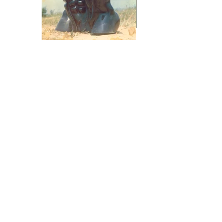
Rua Três Corações Nº 400. Alto do Céu,
Igarassu-PE