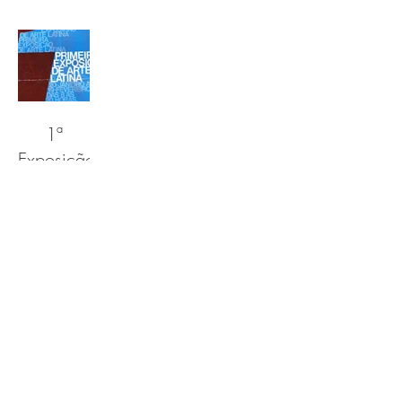
Maurício
Magno
Arraes
1ª
Exposição
de Arte
Latina
Rua Três Corações Nº 400. Alto do Céu,
Igarassu-PE
Tel
55 (81) 3304 0139
© 2025 by Jobson Figueiredo
Alves.