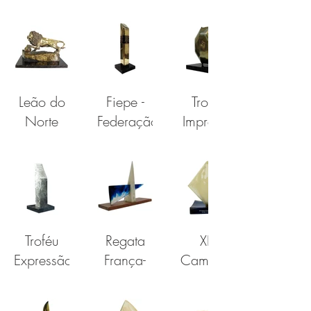
Artística
Incentivador
2005
– Música
– 2004
Leão do
Fiepe -
Troféu
Norte
Federação
Imprensa
das
Indústrias
do
Estado
de
Pernambuco
Troféu
Regata
XIV
Expressão
França-
Campeonato
Artística
Brasil
Sul
Americano